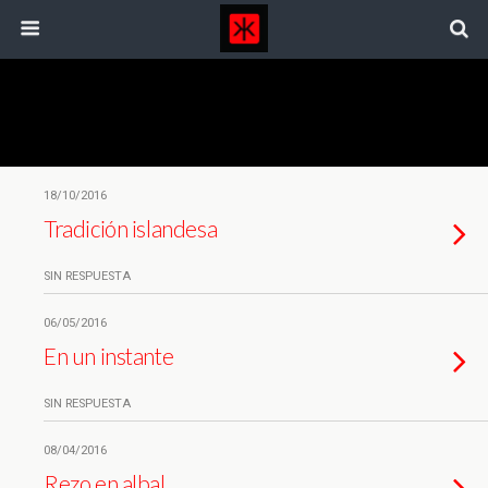
Categorías ›
Agujero De Gusano
18/10/2016
Tradición islandesa
SIN RESPUESTA
06/05/2016
En un instante
SIN RESPUESTA
08/04/2016
Rezo en albal