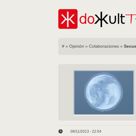
#
»
Opinión
»
Colaboraciones
»
Secue
09/11/2013 - 22:04