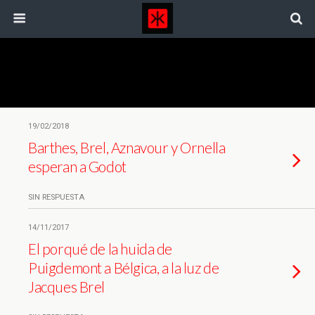
Categorías ›
Colaboraciones
19/02/2018
Barthes, Brel, Aznavour y Ornella
esperan a Godot
SIN RESPUESTA
14/11/2017
El porqué de la huida de
Puigdemont a Bélgica, a la luz de
Jacques Brel