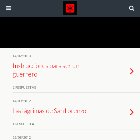
Categorías ›
Casa De Orates
14/02/2013
Instrucciones para ser un
guerrero
2 RESPUESTAS
14/09/2012
Las lágrimas de San Lorenzo
1 RESPUESTA
29/08/2012