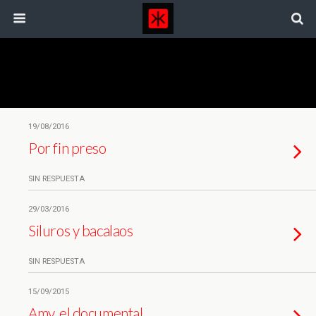
Categorías ›
Documentales
19/08/2016
Por fin preso
SIN RESPUESTA
29/03/2016
Siluros y bacalaos
SIN RESPUESTA
15/09/2015
Amy, el documental