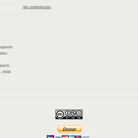
Ver conferencias
superior
ales
,
search
,
o
,
visita