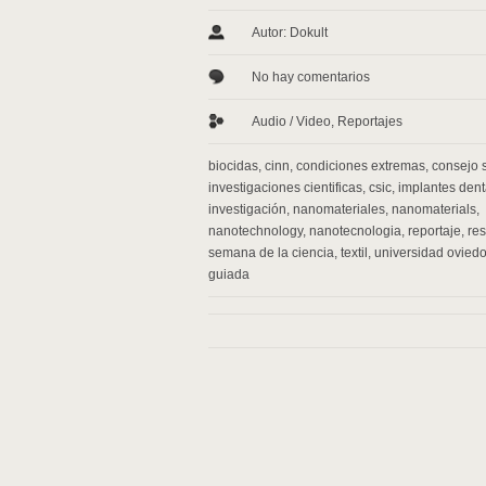
Autor: Dokult
No hay comentarios
Audio / Video
,
Reportajes
biocidas
,
cinn
,
condiciones extremas
,
consejo 
investigaciones cientificas
,
csic
,
implantes dent
investigación
,
nanomateriales
,
nanomaterials
,
nanotechnology
,
nanotecnologia
,
reportaje
,
re
semana de la ciencia
,
textil
,
universidad ovied
guiada