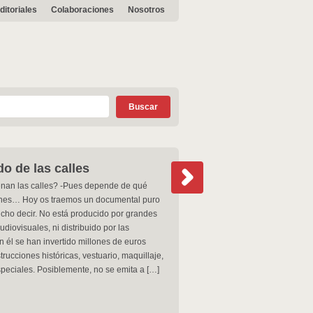
ditoriales
Colaboraciones
Nosotros
do de las calles
enan las calles? -Pues depende de qué
ches… Hoy os traemos un documental puro
cho decir. No está producido por grandes
diovisuales, ni distribuido por las
en él se han invertido millones de euros
rucciones históricas, vestuario, maquillaje,
speciales. Posiblemente, no se emita a […]