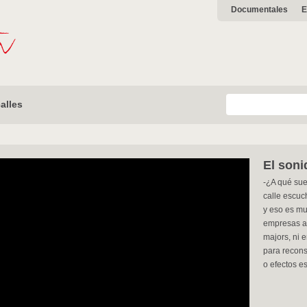
Documentales
E
alles
El soni
-¿A qué su
calle escu
y eso es mu
empresas au
majors, ni 
para reconst
o efectos e