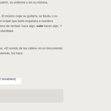
patrón, su uniforme y sin su nómina,
El músico coge su guitarra, su flauta, o su
del oropel que tanto engalana a nuestros
músico de verdad- hace algo,
sabe
hacer algo. Y
 identidad.
na. «El sonido de las calles» es un documental
además, los hace.