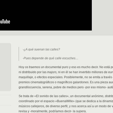
-¿A qué suenan las calles?
-Pues depende de qué calle escuches…
Hoy os traemos un documental puro y eso es mucho decir. No está 
ni distribuido por las
majors,
ni en él se han invertido millones de eur
maquillaje, o efectos especiales. Posiblemente, no se emita a través
premios cinematográficos o magníficos galardones. Es una pieza audio
grandilocuencia, serena, pobre de medios pero -por eso mismo- auté
Se trata de «El sonido de las calles», un documental anónimo, distri
coordinado por el espacio «BuenaWille» (que se dedica a la dinamizac
músicos callejeros, de diverso perfil, y nos acerca así a un modo de
revisa y -moralmente, podríamos decir- la supera.