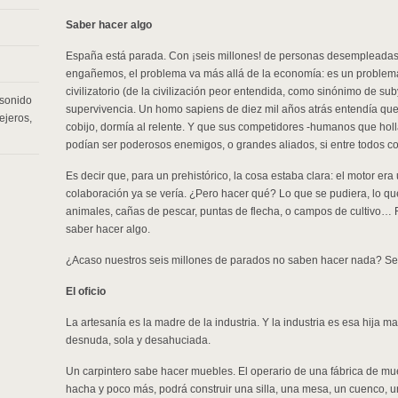
Saber hacer algo
España está parada. Con ¡seis millones! de personas desempleadas,
engañemos, el problema va más allá de la economía: es un problema c
civilizatorio (de la civilización peor entendida, como sinónimo de s
 sonido
supervivencia. Un homo sapiens de diez mil años atrás entendía que
ejeros
,
cobijo, dormía al relente. Y que sus competidores -humanos que hol
podían ser poderosos enemigos, o grandes aliados, si entre todos co
Es decir que, para un prehistórico, la cosa estaba clara: el motor era
colaboración ya se vería. ¿Pero hacer qué? Lo que se pudiera, lo q
animales, cañas de pescar, puntas de flecha, o campos de cultivo
saber hacer algo.
¿Acaso nuestros seis millones de parados no saben hacer nada? Se
El oficio
La artesanía es la madre de la industria. Y la industria es esa hija
desnuda, sola y desahuciada.
Un carpintero sabe hacer muebles. El operario de una fábrica de mu
hacha y poco más, podrá construir una silla, una mesa, un cuenco, u