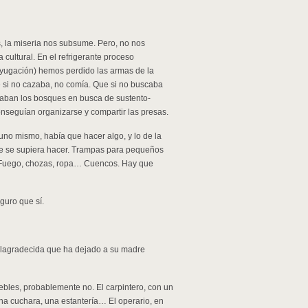
 la miseria nos subsume. Pero, no nos
ultural. En el refrigerante proceso
ubyugación) hemos perdido las armas de la
 si no cazaba, no comía. Que si no buscaba
laban los bosques en busca de sustento-
nseguían organizarse y compartir las presas.
 uno mismo, había que hacer algo, y lo de la
ue se supiera hacer. Trampas para pequeños
… Fuego, chozas, ropa… Cuencos. Hay que
guro que sí.
 malagradecida que ha dejado a su madre
ebles, probablemente no. El carpintero, con un
na cuchara, una estantería… El operario, en