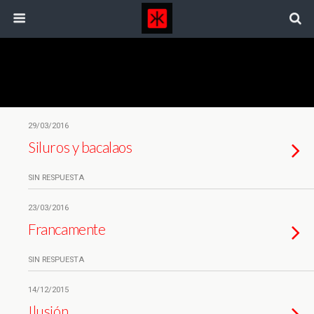
Etiquetas › Cultura
29/03/2016
Siluros y bacalaos
SIN RESPUESTA
23/03/2016
Francamente
SIN RESPUESTA
14/12/2015
Ilusión