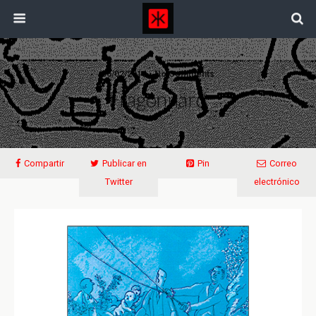
06/02/2018 • No Comments
Fragonnard
Compartir
Publicar en
Pin
Correo
Twitter
electrónico