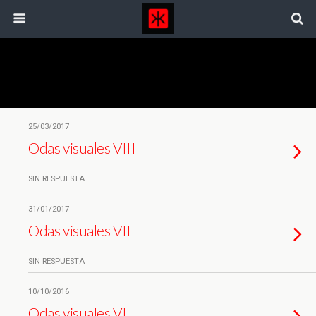
Categorías ›
Odas Visuales
25/03/2017
Odas visuales VIII
SIN RESPUESTA
31/01/2017
Odas visuales VII
SIN RESPUESTA
10/10/2016
Odas visuales VI