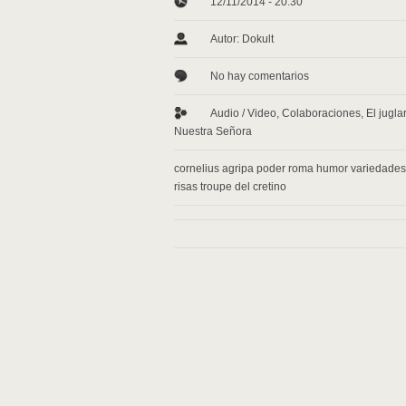
12/11/2014 - 20:30
Autor: Dokult
No hay comentarios
Audio / Video
,
Colaboraciones
,
El jugla
Nuestra Señora
cornelius agripa poder roma humor variedades 
risas troupe del cretino