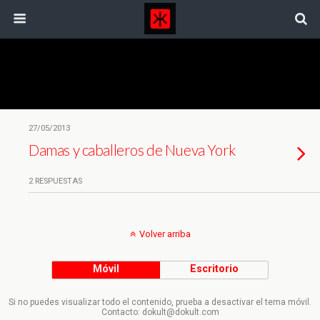
Etiquetas › Damas Y Caballeros
27/05/2013
Damas y caballeros de Nueva York
2 RESPUESTAS
Volver arriba
Móvil
Escritorio
Si no puedes visualizar todo el contenido, prueba a desactivar el tema móvil.
Contacto: dokult@dokult.com