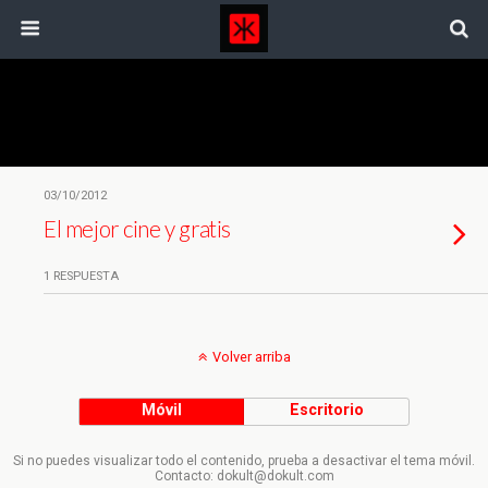
Etiquetas › Grube
03/10/2012
El mejor cine y gratis
1 RESPUESTA
Volver arriba
Móvil
Escritorio
Si no puedes visualizar todo el contenido, prueba a desactivar el tema móvil.
Contacto: dokult@dokult.com