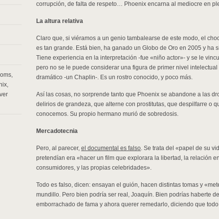
corrupción, de falta de respeto… Phoenix encarna al mediocre en pl
La altura relativa
Claro que, si viéramos a un genio tambalearse de este modo, el cho
es tan grande. Está bien, ha ganado un Globo de Oro en 2005 y ha s
Tiene experiencia en la interpretación -fue «niño actor»- y se le vinc
pero no se le puede considerar una figura de primer nivel intelectual 
ooms
,
dramático -un Chaplin-. Es un rostro conocido, y poco más.
nix
,
iver
Así las cosas, no sorprende tanto que Phoenix se abandone a las d
delirios de grandeza, que alterne con prostitutas, que despilfarre o
conocemos. Su propio hermano murió de sobredosis.
Mercadotecnia
Pero, al parecer,
el documental es falso
. Se trata del «papel de su v
pretendían era «hacer un film que explorara la libertad, la relación 
consumidores, y las propias celebridades».
Todo es falso, dicen: ensayan el guión, hacen distintas tomas y «met
mundillo. Pero bien podría ser real, Joaquín. Bien podrías haberte de
emborrachado de fama y ahora querer remedarlo, diciendo que todo 