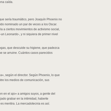
ena caída.
que sería traumático, pero Joaquín Phoenix no
ido nominado un par de veces a los Oscar.
ula a ciertos movimientos de activismo social,
-un Leonardo-, y ni siquiera de primer nivel
rogas, que descuide su higiene, que padezca
 que se arruine. Cuántos casos parecidos
ida», según el director. Según Phoenix, lo que
entre los medios de comunicación, sus
en en el ajo» a amigos suyos, a gente del
jado grabar en la intimidad, haberte
es mentira. La mercadotecnia es así.