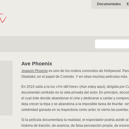
Documentales
E
Ave Phoenix
Joaquín Phoenix
es uno de los rostros conocidos de Hollywood. Para
Gladiator, en el papel de Comodo. Y en otras muchas películas más.
En 2010 salía a la luz «I’m still here» (Aún estoy aquí), dirigida por C
documental centrado en la vida privada del actor. En principio, doc
el cual éste decide abandonar el cine y dedicarse a cantar y componer
deja crecer la tripa y se abandona a la imposible tarea de triunfar -s
celebridad ganada en su trayectoria como actor, le cierra las puertas.
Si la película documentara la realidad, el espectador podría asistir 
historia de traición, de avaricia, de falsa percepción propia, de exc