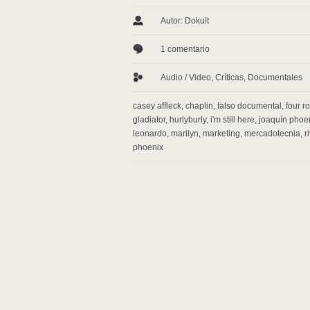
Autor: Dokult
1 comentario
Audio / Video
,
Críticas
,
Documentales
casey affleck
,
chaplin
,
falso documental
,
four r
gladiator
,
hurlyburly
,
i'm still here
,
joaquín phoe
leonardo
,
marilyn
,
marketing
,
mercadotecnia
,
r
phoenix