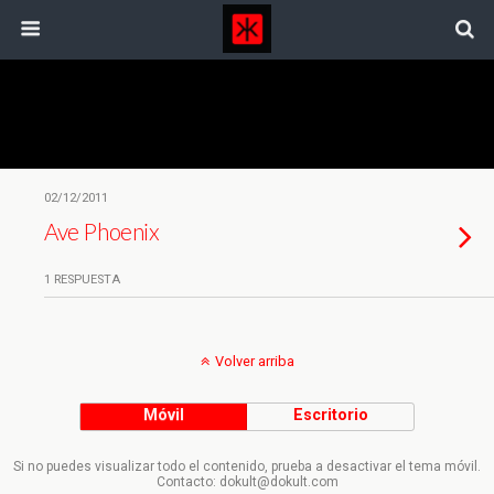
Etiquetas › River Phoenix
02/12/2011
Ave Phoenix
1 RESPUESTA
Volver arriba
Móvil
Escritorio
Si no puedes visualizar todo el contenido, prueba a desactivar el tema móvil.
Contacto: dokult@dokult.com