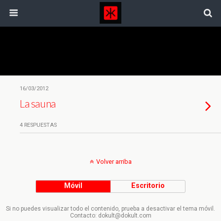
Etiquetas › Res Publica
16/03/2012
La sauna
4 RESPUESTAS
Volver arriba
Móvil
Escritorio
Si no puedes visualizar todo el contenido, prueba a desactivar el tema móvil.
Contacto: dokult@dokult.com