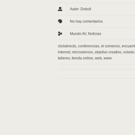
Autor: Dokult
No hay comentarios
Mundo AV
,
Noticias
clickdirecto
,
conferencias
,
el comercio
,
encuent
internet
,
microsiervos
,
objetivo creativo
,
oviedo
talleres
,
tienda online
,
web
,
www