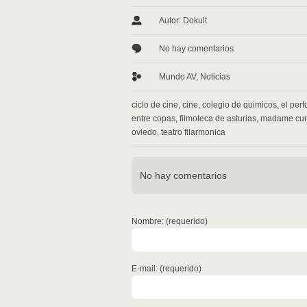
Autor: Dokult
No hay comentarios
Mundo AV
,
Noticias
ciclo de cine
,
cine
,
colegio de quimicos
,
el per
entre copas
,
filmoteca de asturias
,
madame cur
oviedo
,
teatro filarmonica
No hay comentarios
Nombre: (requerido)
E-mail: (requerido)