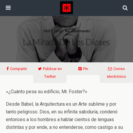
19/01/2012 • No Comments
La Mirada De Los Dioses
Compartir
Publicar en
Pin
Correo
Twitter
electrónico
«¿Cuánto pesa su edificio, Mr. Foster?»
Desde Babel, la Arquitectura es un Arte sublime y por
tanto peligroso. Dios, en su infinita sabiduría, condenó
entonces a los hombres a hablar cientos de lenguas
distintas y por ende, a no entenderse, como castigo a su