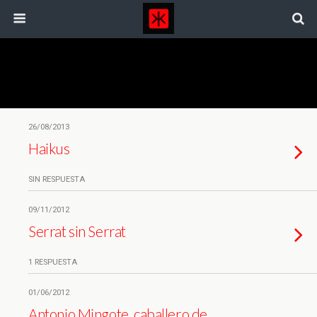
Etiquetas › Poesía
26/08/2013
Haikus
SIN RESPUESTA
09/11/2012
Serrat sin Serrat
1 RESPUESTA
01/06/2012
Antonio Mingote, caballero de