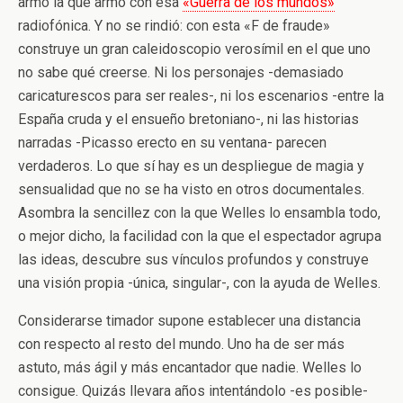
armó la que armó con esa
«Guerra de los mundos»
radiofónica. Y no se rindió: con esta «F de fraude»
construye un gran caleidoscopio verosímil en el que uno
no sabe qué creerse. Ni los personajes -demasiado
caricaturescos para ser reales-, ni los escenarios -entre la
España cruda y el ensueño bretoniano-, ni las historias
narradas -Picasso erecto en su ventana- parecen
verdaderos. Lo que sí hay es un despliegue de magia y
sensualidad que no se ha visto en otros documentales.
Asombra la sencillez con la que Welles lo ensambla todo,
o mejor dicho, la facilidad con la que el espectador agrupa
las ideas, descubre sus vínculos profundos y construye
una visión propia -única, singular-, con la ayuda de Welles.
Considerarse timador supone establecer una distancia
con respecto al resto del mundo. Uno ha de ser más
astuto, más ágil y más encantador que nadie. Welles lo
consigue. Quizás llevara años intentándolo -es posible-