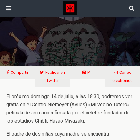
12/07/2013 • No Comments
Mi Vecino Totoro
Compartir
Publicar en
Pin
Correo
Twitter
electrónico
El próximo domingo 14 de julio, a las 18:30, podremos ver
gratis en el Centro Niemeyer (Avilés) «Mi vecino Totoro»,
película de animación firmada por el célebre fundador de
los estudios Ghibli, Hayao Miyazaki.
El padre de dos niñas cuya madre se encuentra