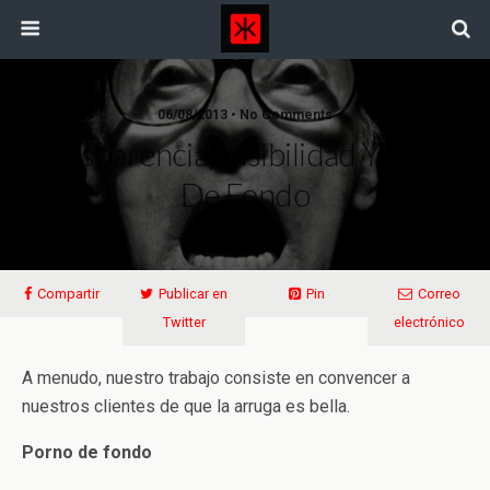
06/08/2013 • No Comments
Transparencia, Visibilidad Y Porno
De Fondo
Compartir
Publicar en
Pin
Correo
Twitter
electrónico
A menudo, nuestro trabajo consiste en convencer a
nuestros clientes de que la arruga es bella.
Porno de fondo