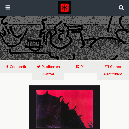
10/09/2014 • No Comments
El Síndrome De Clermont-Ferrand
Compartir
Publicar en
Pin
Correo
Twitter
electrónico