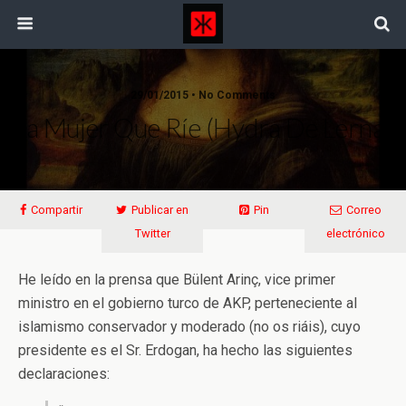
29/01/2015 • No Comments
La Mujer Que Ríe (Hydra De Lerna)
Compartir
Publicar en
Pin
Correo
Twitter
electrónico
He leído en la prensa que Bülent Arinç, vice primer
ministro en el gobierno turco de AKP, perteneciente al
islamismo conservador y moderado (no os riáis), cuyo
presidente es el Sr. Erdogan, ha hecho las siguientes
declaraciones: