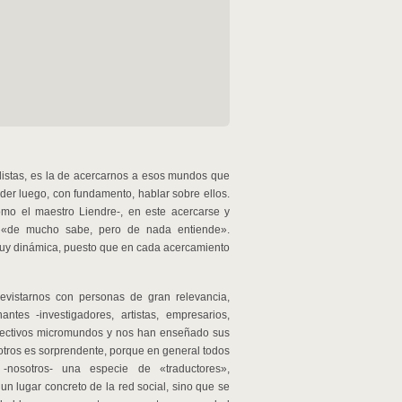
istas, es la de acercarnos a esos mundos que
er luego, con fundamento, hablar sobre ellos.
-como el maestro Liendre-, en este acercarse y
ue «de mucho sabe, pero de nada entiende».
 muy dinámica, puesto que en cada acercamiento
revistarnos con personas de gran relevancia,
tes -investigadores, artistas, empresarios,
spectivos micromundos y nos han enseñado sus
otros es sorprendente, porque en general todos
-nosotros- una especie de «traductores»,
un lugar concreto de la red social, sino que se