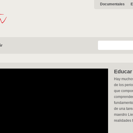
Documentales
E
ir
Educar 
Hay muchos
de los peri
que compone
comprenderl
fundamento,
de una tarea
maestro Lie
realidades 