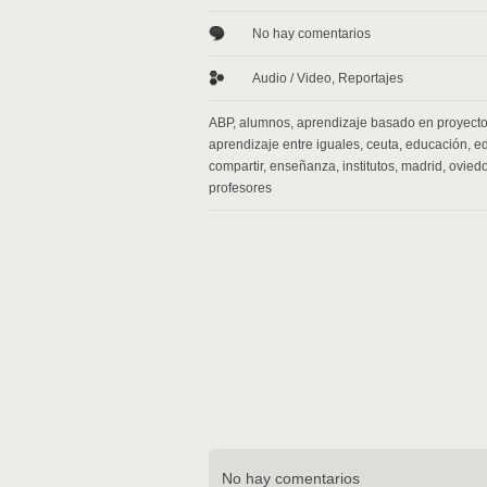
No hay comentarios
Audio / Video
,
Reportajes
ABP
,
alumnos
,
aprendizaje basado en proyect
aprendizaje entre iguales
,
ceuta
,
educación
,
ed
compartir
,
enseñanza
,
institutos
,
madrid
,
ovied
profesores
No hay comentarios