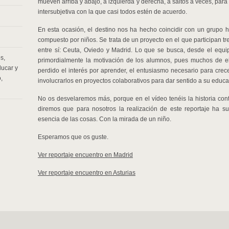
mueven arriba y abajo, a izquierda y derecha, a saltos a veces, para
intersubjetiva con la que casi todos estén de acuerdo.
En esta ocasión, el destino nos ha hecho coincidir con un grup
compuesto por niños. Se trata de un proyecto en el que participan tres
entre sí: Ceuta, Oviedo y Madrid. Lo que se busca, desde el equi
os
,
primordialmente la motivación de los alumnos, pues muchos de ell
ucar y
perdido el interés por aprender, el entusiasmo necesario para crece
o
,
involucrarlos en proyectos colaborativos para dar sentido a su educa
No os desvelaremos más, porque en el vídeo tenéis la historia con
diremos que para nosotros la realización de este reportaje ha 
esencia de las cosas. Con la mirada de un niño.
Esperamos que os guste.
Ver reportaje encuentro en Madrid
Ver reportaje encuentro en Asturias