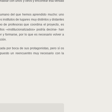
 hablar con unos y otros y encontrar esa verdad
o humano del que hemos aprendido mucho: uno
 institutos de lugares muy distintos y distantes
po de profesoras que coordina el proyecto, es
os -«institucionalizados» podría decirse- han
r y formarse, por lo que es necesario volver a
ción.
tada por boca de sus protagonistas, pero sí os
supuesto un reencuentro muy necesario con la