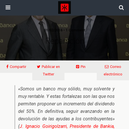
01/02/2016 • 1 Comment
Reparación
Compartir
Publicar en
Pin
Correo
Twitter
electrónico
«Somos un banco muy sólido, muy solvente y
muy rentable. Y estas fortalezas son las que nos
permiten proponer un incremento del dividendo
del 50%. En definitiva, seguir avanzando en la
devolución de las ayudas a los contribuyentes»
(
J. Ignacio Goirigolzarri, Presidente de Bankia,