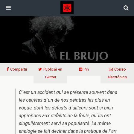
27/09/2016 • No Comments
El Brujo Y El Club De La Comedia
Compartir
Publicar en
Pin
Correo
Twitter
electrónico
C´est un accident qui se présente souvent dans
les oeuvres d´un de nos peintres les plus en
vogue, dont les défauts d´ailleurs sont si bien
appropriés aux défauts de la foule, qu´ils ont
singulièrement servi sa popularité. La même
analogie se fait deviner dans la pratique de l´art