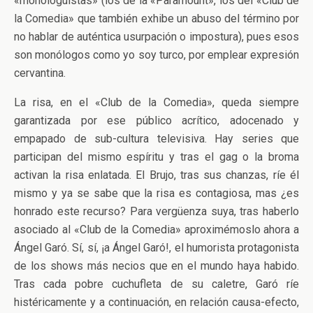
«monologuistas» (los de la «Paramount», los del «Club de
la Comedia» que también exhibe un abuso del término por
no hablar de auténtica usurpación o impostura), pues esos
son monólogos como yo soy turco, por emplear expresión
cervantina.
La risa, en el «Club de la Comedia», queda siempre
garantizada por ese público acrítico, adocenado y
empapado de sub-cultura televisiva. Hay series que
participan del mismo espíritu y tras el gag o la broma
activan la risa enlatada. El Brujo, tras sus chanzas, ríe él
mismo y ya se sabe que la risa es contagiosa, mas ¿es
honrado este recurso? Para vergüenza suya, tras haberlo
asociado al «Club de la Comedia» aproximémoslo ahora a
Ángel Garó. Sí, sí, ¡a Ángel Garó!, el humorista protagonista
de los shows más necios que en el mundo haya habido.
Tras cada pobre cuchufleta de su caletre, Garó ríe
histéricamente y a continuación, en relación causa-efecto,