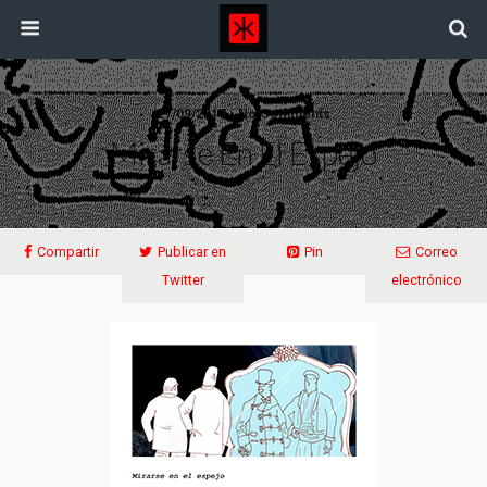
27/09/2017 • No Comments
Mirarse En El Espejo
Compartir
Publicar en
Pin
Correo
Twitter
electrónico