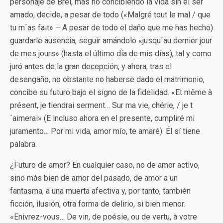
personaje de Brel, mas no concibiendo la vida sin el ser
amado, decide, a pesar de todo («Malgré tout le mal / que
tu m´as fait» – A pesar de todo el daño que me has hecho)
guardarle ausencia, seguir amándolo «jusqu´au dernier jour
de mes jours» (hasta el último día de mis días), tal y como
juró antes de la gran decepción; y ahora, tras el
desengaño, no obstante no haberse dado el matrimonio,
concibe su futuro bajo el signo de la fidelidad. «Et même à
présent, je tiendrai serment… Sur ma vie, chérie, / je t
´aimerai» (E incluso ahora en el presente, cumpliré mi
juramento… Por mi vida, amor mío, te amaré). Él sí tiene
palabra.
¿Futuro de amor? En cualquier caso, no de amor activo,
sino más bien de amor del pasado, de amor a un
fantasma, a una muerta afectiva y, por tanto, también
ficción, ilusión, otra forma de delirio, si bien menor.
«Enivrez-vous… De vin, de poésie, ou de vertu, à votre