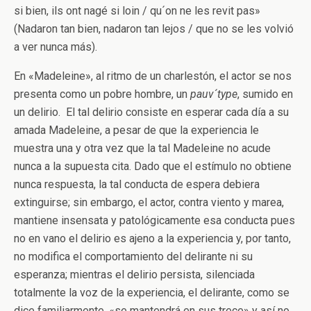
si bien, ils ont nagé si loin / qu´on ne les revit pas»
(Nadaron tan bien, nadaron tan lejos / que no se les volvió
a ver nunca más).
En «Madeleine», al ritmo de un charlestón, el actor se nos
presenta como un pobre hombre, un
pauv´type
, sumido en
un delirio. El tal delirio consiste en esperar cada día a su
amada Madeleine, a pesar de que la experiencia le
muestra una y otra vez que la tal Madeleine no acude
nunca a la supuesta cita. Dado que el estímulo no obtiene
nunca respuesta, la tal conducta de espera debiera
extinguirse; sin embargo, el actor, contra viento y marea,
mantiene insensata y patológicamente esa conducta pues
no en vano el delirio es ajeno a la experiencia y, por tanto,
no modifica el comportamiento del delirante ni su
esperanza; mientras el delirio persista, silenciada
totalmente la voz de la experiencia, el delirante, como se
dice familiarmente, «se mantendrá en sus trece» y así no