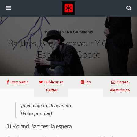
19/02/2018 • No Comments
Barthes, Brel, Aznavour Y Ornella
Esperan A Godot
Compartir
Publicar en
Pin
Correo
Twitter
electrónico
Quien espera, desespera.
(Dicho popular)
1) Roland Barthes: la espera