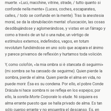
muerte. «Luci, macchine, vitrine, strade, / tutto quanto si
confonde nella mente» (Luces, coches, escaparates,
calles, / todo se confunde en la mente). Tras la anestesia
moral, se da la obnubilación mental: ofuscación, las cosas
desdibujándose y aglomerándose, y vistas en un fárrago y
como a través de un tul o una nube; un vértigo de
estímulos externos, indefinidos, vagos, en totum
revolutum fundiéndose en uno solo que acapara el ánimo
y parece privarnos de reflexión y hurtarnos toda volición.
Y, como colofón, «la mia ombra si è stancata di seguirmi»
(mi sombra se ha cansado de seguirme). Quien pierde la
sombra, pierde el alma. Quien pierde el alma en vida, no
puede morir. Ésa es su condena. Por ello, el pobre Conde
Drácula ni hace sombra ni se refleja en los espejos; por
ello, la
sorella Morte Corporale
lo elude. Ni siquiera es
alma errante puesto que se halla privado de alma. Es tan
sólo cuerpo errante y no encuentra el descanso. Es, en