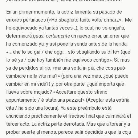
En un primer momento, la actriz lamenta su pasado de
errores pertinaces («Ho sbagliato tante volte ormai…» . Me
he equivocado ya tantas veces…), lo cual, no se engaña,
determinará
quasi
certamente
un nuevo error, un error que
ha comenzado ya; y así pone la venda antes de la herida:
«… che lo so già / che oggi… sto sbagliando su di te» (que
lo sé ya / que hoy también me equivoco contigo». Sí, mas
ya de perdidos al río: «ma una volta in più, che cosa può
cambiare nella vita mia?» (pero una vez más, ¿qué puede
cambiar en mi vida?) y, por otra parte, ¿qué importa que
llueva sobre mojado? «Accettare questo strano
appuntamento / è stato una pazzia!» (Aceptar esta extrña
cita / ha sido una locura). Ya este preámbulo está
anunciando prácticamente el fracaso final que culminará el
tercer acto. La actriz parte derrotada. Mas que a torear y a
probar suerte al menos, parece salir decidida a que la coja