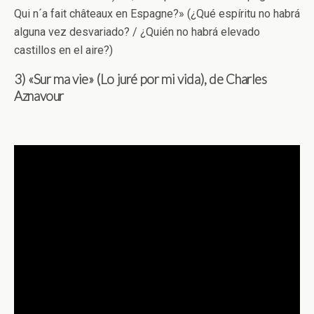
Qui n´a fait châteaux en Espagne?» (¿Qué espíritu no habrá
alguna vez desvariado? / ¿Quién no habrá elevado
castillos en el aire?)
3) «Sur ma vie» (Lo juré por mi vida), de Charles
Aznavour