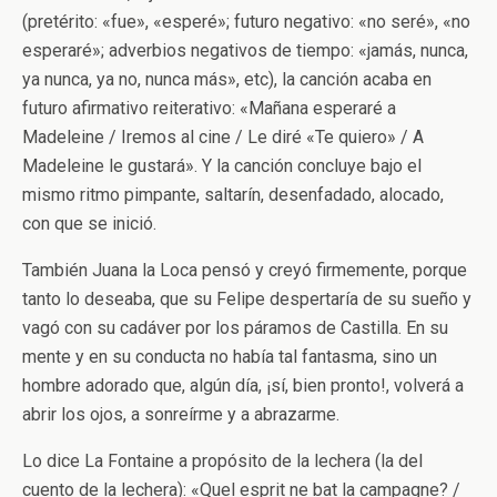
(pretérito: «fue», «esperé»; futuro negativo: «no seré», «no
esperaré»; adverbios negativos de tiempo: «jamás, nunca,
ya nunca, ya no, nunca más», etc), la canción acaba en
futuro afirmativo reiterativo: «Mañana esperaré a
Madeleine / Iremos al cine / Le diré «Te quiero» / A
Madeleine le gustará». Y la canción concluye bajo el
mismo ritmo pimpante, saltarín, desenfadado, alocado,
con que se inició.
También Juana la Loca pensó y creyó firmemente, porque
tanto lo deseaba, que su Felipe despertaría de su sueño y
vagó con su cadáver por los páramos de Castilla. En su
mente y en su conducta no había tal fantasma, sino un
hombre adorado que, algún día, ¡sí, bien pronto!, volverá a
abrir los ojos, a sonreírme y a abrazarme.
Lo dice La Fontaine a propósito de la lechera (la del
cuento de la lechera): «Quel esprit ne bat la campagne? /