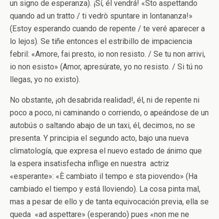
un signo de esperanza). ¡Sí, él vendrá! «Sto aspettando
quando ad un tratto / ti vedrò spuntare in lontananza!»
(Estoy esperando cuando de repente / te veré aparecer a
lo lejos). Se tiñe entonces el estribillo de impaciencia
febril: «Amore, fai presto, io non resisto. / Se tu non arrivi,
io non esisto» (Amor, apresúrate, yo no resisto. / Si tú no
llegas, yo no existo).
No obstante, ¡oh desabrida realidad!, él, ni de repente ni
poco a poco, ni caminando o corriendo, o apeándose de un
autobús o saltando abajo de un taxi, él, decimos, no se
presenta. Y principia el segundo acto, bajo una nueva
climatología, que expresa el nuevo estado de ánimo que
la espera insatisfecha inflige en nuestra actriz
«esperante»: «È cambiato il tempo e sta piovendo» (Ha
cambiado el tiempo y está lloviendo). La cosa pinta mal,
mas a pesar de ello y de tanta equivocación previa, ella se
queda «ad aspettare» (esperando) pues «non me ne