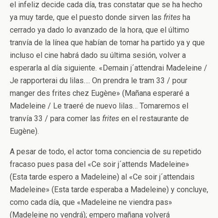
el infeliz decide cada día, tras constatar que se ha hecho
ya muy tarde, que el puesto donde sirven las
frites
ha
cerrado ya dado lo avanzado de la hora, que el último
tranvía de la línea que habían de tomar ha partido ya y que
incluso el cine habrá dado su última sesión, volver a
esperarla al día siguiente. «Demain j´attendrai Madeleine /
Je rapporterai du lilas…. On prendra le tram 33 / pour
manger des frites chez Eugène» (Mañana esperaré a
Madeleine / Le traeré de nuevo lilas… Tomaremos el
tranvía 33 / para comer las
frites
en el restaurante de
Eugène).
A pesar de todo, el actor toma conciencia de su repetido
fracaso pues pasa del «Ce soir j´attends Madeleine»
(Esta tarde espero a Madeleine) al «Ce soir j´attendais
Madeleine» (Esta tarde esperaba a Madeleine) y concluye,
como cada día, que «Madeleine ne viendra pas»
(Madeleine no vendrá); empero mañana volverá