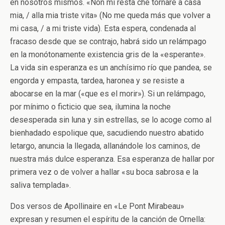
en nosotros mismos. «Non mi resta che tornare a casa
mia, / alla mia triste vita» (No me queda más que volver a
mi casa, / a mi triste vida). Esta espera, condenada al
fracaso desde que se contrajo, habrá sido un relámpago
en la monótonamente existencia gris de la «esperante».
La vida sin esperanza es un anchísimo río que pandea, se
engorda y empasta, tardea, haronea y se resiste a
abocarse en la mar («que es el morir»). Si un relámpago,
por mínimo o ficticio que sea, ilumina la noche
desesperada sin luna y sin estrellas, se lo acoge como al
bienhadado espolique que, sacudiendo nuestro abatido
letargo, anuncia la llegada, allanándole los caminos, de
nuestra más dulce esperanza. Esa esperanza de hallar por
primera vez o de volver a hallar «su boca sabrosa e la
saliva templada».
Dos versos de Apollinaire en «Le Pont Mirabeau»
expresan y resumen el espíritu de la canción de Ornella: