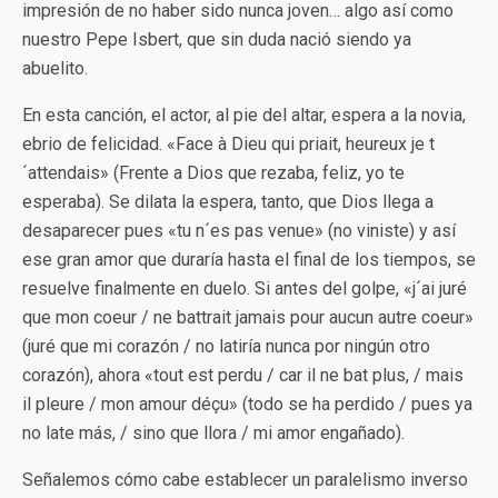
impresión de no haber sido nunca joven… algo así como
nuestro Pepe Isbert, que sin duda nació siendo ya
abuelito.
En esta canción, el actor, al pie del altar, espera a la novia,
ebrio de felicidad. «Face à Dieu qui priait, heureux je t
´attendais» (Frente a Dios que rezaba, feliz, yo te
esperaba). Se dilata la espera, tanto, que Dios llega a
desaparecer pues «tu n´es pas venue» (no viniste) y así
ese gran amor que duraría hasta el final de los tiempos, se
resuelve finalmente en duelo. Si antes del golpe, «j´ai juré
que mon coeur / ne battrait jamais pour aucun autre coeur»
(juré que mi corazón / no latiría nunca por ningún otro
corazón), ahora «tout est perdu / car il ne bat plus, / mais
il pleure / mon amour déçu» (todo se ha perdido / pues ya
no late más, / sino que llora / mi amor engañado).
Señalemos cómo cabe establecer un paralelismo inverso