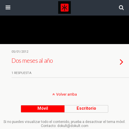
Etiquetas › Barlovento
05/01/2012
Dos meses al año
1 RESPUESTA
Volver arriba
Móvil
Escritorio
Si no puedes visualizar todo el contenido, prueba a desactivar el tema móvil.
Contacto: dokult@dokult.com