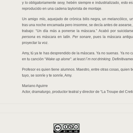
y lo obligatoriamente
sexy,
hebén siempre e industrializado, esto e
reproducido en una cadena taylorista de montaje.
Un amigo mío, aquejado de crónica bilis negra, un melancólico, u
tras una noche encamada pero insomne, se decía antes de asearse, har
trabajo: “Un día más a ponerse la máscara.” Acabó por suicidars
persona
es máscara en latín.
Per sonare
, pues la máscara antig
proyectar la voz.
Amy, tú ya te has desprendido de la máscara. Ya no suenas. Ya no c
en tu canción “
Wake up alone
”:
at least I´m not drinking
. Definitivame
Profesor es quien tiene alumnos. Maestro, entre otras cosas, quien t
tuyo, se sonríe y te sonríe, Amy.
Mariano Aguirre
Actor, dramaturgo, productor teatral y director de “La Troupe del Creti