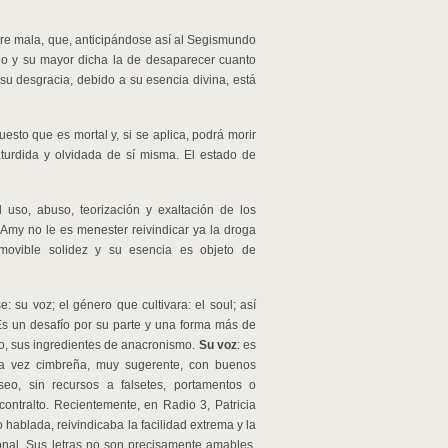
mpre mala, que, anticipándose así al Segismundo
do y su mayor dicha la de desaparecer cuanto
su desgracia, debido a su esencia divina, está
sto que es mortal y, si se aplica, podrá morir
turdida y olvidada de sí misma. El estado de
l uso, abuso, teorización y exaltación de los
 Amy no le es menester reivindicar ya la droga
amovible solidez y su esencia es objeto de
su voz; el género que cultivara: el soul; así
 Es un desafío por su parte y una forma más de
o, sus ingredientes de anacronismo.
Su voz
: es
 la vez cimbreña, muy sugerente, con buenos
seo, sin recursos a falsetes, portamentos o
ontralto. Recientemente, en Radio 3, Patricia
 hablada, reivindicaba la facilidad extrema y la
onal. Sus letras no son precisamente amables,