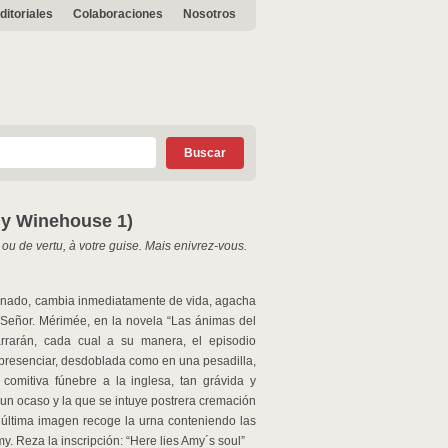
ditoriales
Colaboraciones
Nosotros
my Winehouse 1)
 ou de vertu, à votre guise. Mais enivrez-vous.
quinado, cambia inmediatamente de vida, agacha
el Señor. Mérimée, en la novela “Las ánimas del
narrarán, cada cual a su manera, el episodio
e presenciar, desdoblada como en una pesadilla,
comitiva fúnebre a la inglesa, tan grávida y
n ocaso y la que se intuye postrera cremación
 última imagen recoge la urna conteniendo las
. Reza la inscripción: “Here lies Amy´s soul”