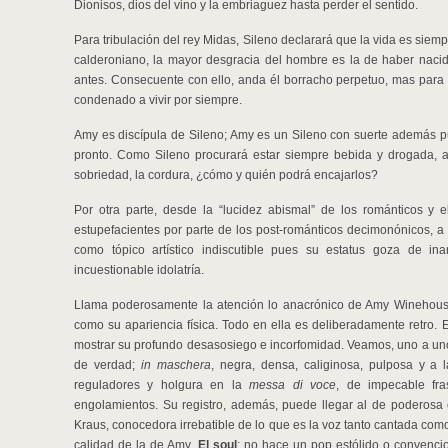
Dionisos, dios del vino y la embriaguez hasta perder el sentido.
Para tribulación del rey Midas, Sileno declarará que la vida es sie
calderoniano, la mayor desgracia del hombre es la de haber naci
antes. Consecuente con ello, anda él borracho perpetuo, mas para 
condenado a vivir por siempre.
Amy es discípula de Sileno; Amy es un Sileno con suerte además pue
pronto. Como Sileno procurará estar siempre bebida y drogada, a
sobriedad, la cordura, ¿cómo y quién podrá encajarlos?
Por otra parte, desde la “lucidez abismal” de los románticos y e
estupefacientes por parte de los post-románticos decimonónicos, a
como tópico artístico indiscutible pues su estatus goza de in
incuestionable idolatría.
Llama poderosamente la atención lo anacrónico de Amy Winehouse: 
como su apariencia física. Todo en ella es deliberadamente retro.
mostrar su profundo desasosiego e incorfomidad. Veamos, uno a un
de verdad;
in maschera
, negra, densa, caliginosa, pulposa y a
reguladores y holgura en la
messa di voce
, de impecable fra
engolamientos. Su registro, además, puede llegar al de poderosa c
Kraus, conocedora irrebatible de lo que es la voz tanto cantada como
calidad de la de Amy.
El soul
: no hace un pop estólido o convenci