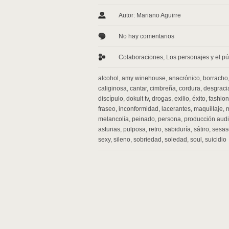
Autor: Mariano Aguirre
No hay comentarios
Colaboraciones
,
Los personajes y el pú
alcohol
,
amy winehouse
,
anacrónico
,
borracho
caliginosa
,
cantar
,
cimbreña
,
cordura
,
desgraci
discípulo
,
dokult tv
,
drogas
,
exilio
,
éxito
,
fashio
fraseo
,
inconformidad
,
lacerantes
,
maquillaje
,
melancolía
,
peinado
,
persona
,
producción audi
asturias
,
pulposa
,
retro
,
sabiduría
,
sátiro
,
sesas
sexy
,
sileno
,
sobriedad
,
soledad
,
soul
,
suicidio