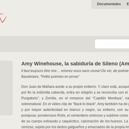
Documentales
E
Amy Winehouse, la sabiduría de Sileno (A
Il faut toujours être ivre… enivrez-vous sans cesse!
De vin, de poésie
Baudelaire, “Petits poèmes en prose”
Don Juan de Mañara asiste a su propio entierro. Y, claro está, aco
por fin la indómita cabecita, entra en religión y se reconcilia con 
Purgatorio”, y Zorrilla, en el romance del “Capitán Montoya”, 
sobrenatural. En el vídeo-clip de “Back to black”, Amy también ha d
y por mayor autenticidad en blanco y negro, su entierro, con su 
pomposa: ponderosos Rolls, el cementerio ominoso y sublime como u
de su cuerpo exhausto y caquéctico, calcinación de los huesos. La
cenizas, sujeta por los dedos galgueños y emaciados de la propia Amy