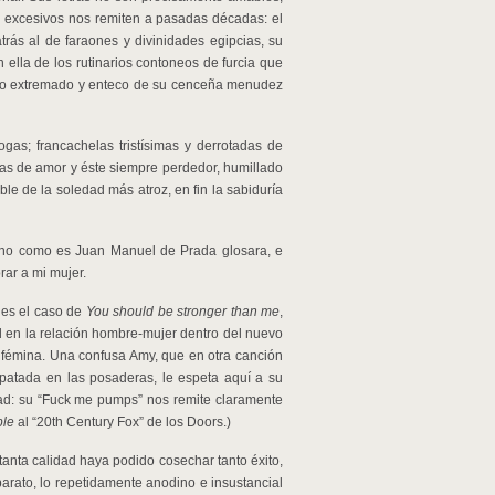
e
excesivos nos remiten a pasadas décadas: el
trás al de faraones y divinidades egipcias, su
 ella de los rutinarios contoneos de furcia que
 lo extremado y enteco de su cenceña menudez
gas; francachelas tristísimas y derrotadas de
as de amor y éste siempre perdedor, humillado
ble de la soledad más atroz, en fin la sabiduría
mano como es Juan Manuel de Prada glosara, e
rar a mi mujer.
 es el caso de
You should be stronger than me
,
d en la relación hombre-mujer dentro del nuevo
a fémina. Una confusa Amy, que en otra canción
patada en las posaderas, le espeta aquí a su
ad: su “Fuck me pumps” nos remite claramente
ble
al “20th Century Fox” de los Doors.)
tanta calidad haya podido cosechar tanto éxito,
barato, lo repetidamente anodino e insustancial