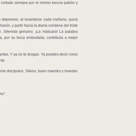
s cortado siempre por el mismo beocio patrón y
n depresivo, al levantarse cada mañana, quizá
ón, y partir hacia la diaria condena del triste
e.
Silenista
genuino. ¡La máscara! La palabra
ua, por su boca embudada, contribuía a mejor
antas. Y ya no te drogas. Ya puedes decir como
nte.
iene discípulos. Sileno, buen maestro y maestro
no”.