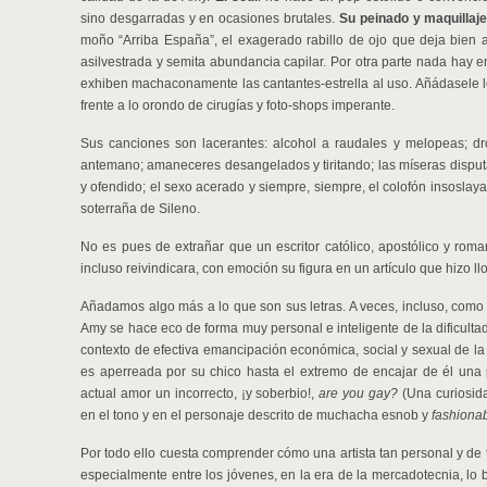
sino desgarradas y en ocasiones brutales.
Su peinado y maquillaj
moño “Arriba España”, el exagerado rabillo de ojo que deja bien a
asilvestrada y semita abundancia capilar. Por otra parte nada hay en
exhiben machaconamente las cantantes-estrella al uso. Añádasele
frente a lo orondo de cirugías y foto-shops imperante.
Sus canciones son lacerantes: alcohol a raudales y melopeas; dro
antemano; amaneceres desangelados y tiritando; las míseras disput
y ofendido; el sexo acerado y siempre, siempre, el colofón insoslaya
soterraña de Sileno.
No es pues de extrañar que un escritor católico, apostólico y ro
incluso reivindicara, con emoción su figura en un artículo que hizo llo
Añadamos algo más a lo que son sus letras. A veces, incluso, como
Amy se hace eco de forma muy personal e inteligente de la dificulta
contexto de efectiva emancipación económica, social y sexual de l
es aperreada por su chico hasta el extremo de encajar de él una 
actual amor un incorrecto, ¡y soberbio!,
are you gay?
(Una curiosid
en el tono y en el personaje descrito de muchacha esnob y
fashiona
Por todo ello cuesta comprender cómo una artista tan personal y de 
especialmente entre los jóvenes, en la era de la mercadotecnia, lo 