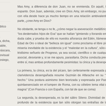
Mas Amy, a diferencia de don Juan, no se enmienda. En aquél, l
espanto. Don Juan, además, cree en Dios. Amy, sin embargo, no pu
con ella desde hace ya mucho tiempo en una relación ambivalente e
parte, ¿cree Amy en Dios?
blico
No obstante, se tenga o no fe, ¿cómo negar la aseveración metáfóric
“los desterrados hijos de Eva” que se hallan “gimiendo y llorando en
,
duda cabe, y prueba de ello es nuestra añoranza del Edén, llámese 
a
,
dicha
,
Edad de Oro o ideal de “belleza sin igual” como proclama el libre pi
nable
,
miseria inevitable de la existencia y el “malestar en la cultura”, sólo
máscara
,
tristísimo señuelo de Progreso, ya sea social, científico o de cualqui
ovisual
asocial,
desviante
y, si se me apura, parasitaria. Dicha conducta pre
osiego
,
entre sí, mas ambas profundamente pesimistas: la cínica y la desesp
La primera, la cínica, es la del pícaro, tan certeramente expresada 
clarividencia desengañada resume Guzmán de Alfarache en su “N
hecho.” Una postura asimismo bien teorizada y expresada por Paso
quintaesenciado en el lumpen de Roma, con su célebre lema vital d
magna” (Con Francia o con España, con tal de que se coma)
La segunda, la desesperada, es la del sátiro Sileno. Divinidad de
profundo de la existencia que tan sólo otorgan las entrañas de la