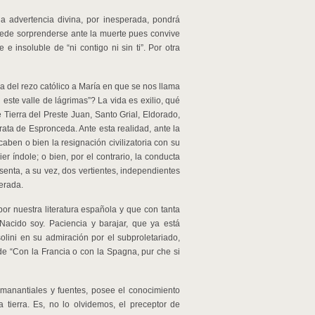
a advertencia divina, por inesperada, pondrá
ede sorprenderse ante la muerte pues convive
 insoluble de “ni contigo ni sin ti”. Por otra
a del rezo católico a María en que se nos llama
 este valle de lágrimas”? La vida es exilio, qué
Tierra del Preste Juan, Santo Grial, Eldorado,
rata de Espronceda. Ante esta realidad, ante la
 caben o bien la resignación civilizatoria con su
er índole; o bien, por el contrario, la conducta
senta, a su vez, dos vertientes, independientes
erada.
por nuestra literatura española y que con tanta
acido soy. Paciencia y barajar, que ya está
lini en su admiración por el subproletariado,
e “Con la Francia o con la Spagna, pur che si
 manantiales y fuentes, posee el conocimiento
 tierra. Es, no lo olvidemos, el preceptor de