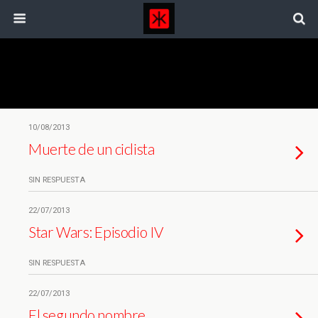
Etiquetas › Producción Audiovisual Asturias
10/08/2013
Muerte de un ciclista
SIN RESPUESTA
22/07/2013
Star Wars: Episodio IV
SIN RESPUESTA
22/07/2013
El segundo nombre