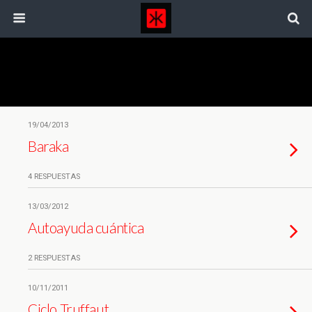
Etiquetas › Dokult Tv
19/04/2013
Baraka
4 RESPUESTAS
13/03/2012
Autoayuda cuántica
2 RESPUESTAS
10/11/2011
Ciclo Truffaut