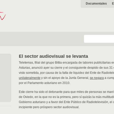
Documentales
E
El sector audiovisual se levanta
Teletemas, filial del grupo Bittia encargada de labores publicitarias 
Asturias, anunció ayer su cierre y el consiguiente despido de sus 3
visto sometida, por causa de la falta de liquidez del Ente de Radiote
unilateralmente
y sin el apoyo de la Junta General,
se negara
a cump
por el Parlamento asturiano en 2010.
Este cierre ha sido el detonante para que miles de personas se manif
de Oviedo, en la que no es la primera, pero sí quizás la más multitud
Gobierno asturiano y a favor del Ente Público de Radiotelevisión, el 
incipiente pero próspero sector audiovisual.