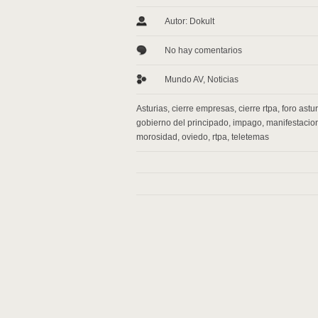
Autor: Dokult
No hay comentarios
Mundo AV
,
Noticias
Asturias
,
cierre empresas
,
cierre rtpa
,
foro astu
gobierno del principado
,
impago
,
manifestacio
morosidad
,
oviedo
,
rtpa
,
teletemas