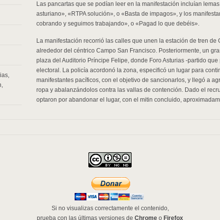
Las pancartas que se podían leer en la manifestación incluían lemas 
asturiano», «RTPA solución», o «Basta de impagos», y los manifes
cobrando y seguimos trabajando», o «Pagad lo que debéis».
La manifestación recorrió las calles que unen la estación de tren de
alrededor del céntrico Campo San Francisco. Posteriormente, un gra
plaza del Auditorio Príncipe Felipe, donde Foro Asturias -partido que
electoral. La policía acordonó la zona, especificó un lugar para contin
rias
,
manifestantes pacíficos, con el objetivo de sancionarlos, y llegó a ag
n
,
ropa y abalanzándolos contra las vallas de contención. Dado el recru
optaron por abandonar el lugar, con el mitin concluido, aproximadam
Si no visualizas correctamente el contenido,
prueba con las últimas versiones de
Chrome
o
Firefox