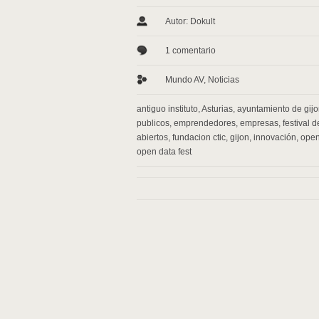
Autor: Dokult
1 comentario
Mundo AV
,
Noticias
antiguo instituto
,
Asturias
,
ayuntamiento de gij
publicos
,
emprendedores
,
empresas
,
festival 
abiertos
,
fundacion ctic
,
gijon
,
innovación
,
open
open data fest