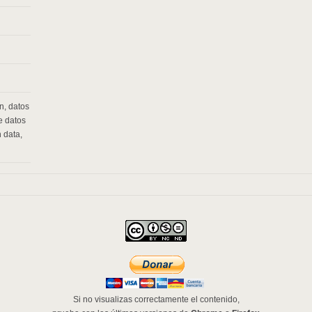
on
,
datos
de datos
 data
,
Si no visualizas correctamente el contenido,