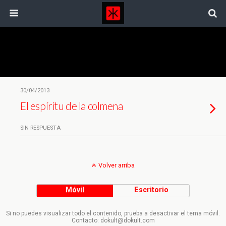
Etiquetas › Diego Galan
30/04/2013
El espíritu de la colmena
SIN RESPUESTA
Volver arriba
Móvil
Escritorio
Si no puedes visualizar todo el contenido, prueba a desactivar el tema móvil.
Contacto: dokult@dokult.com