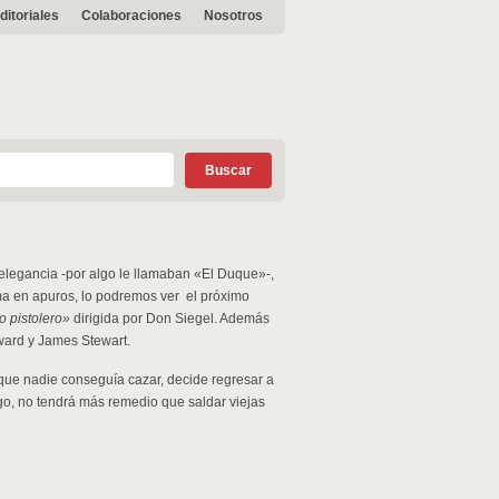
ditoriales
Colaboraciones
Nosotros
 elegancia -por algo le llamaban «El Duque»-,
ma en apuros, lo podremos ver el próximo
o pistolero»
dirigida por Don Siegel. Además
ward y James Stewart.
 que nadie conseguía cazar, decide regresar a
rgo, no tendrá más remedio que saldar viejas