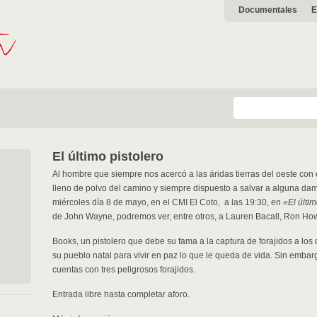
Documentales
E
El último pistolero
Al hombre que siempre nos acercó a las áridas tierras del oeste con
lleno de polvo del camino y siempre dispuesto a salvar a alguna da
miércoles día 8 de mayo, en el CMI El Coto, a las 19:30, en
«El últim
de John Wayne, podremos ver, entre otros, a Lauren Bacall, Ron Ho
Books, un pistolero que debe su fama a la captura de forajidos a los
su pueblo natal para vivir en paz lo que le queda de vida. Sin emba
cuentas con tres peligrosos forajidos.
Entrada libre hasta completar aforo.