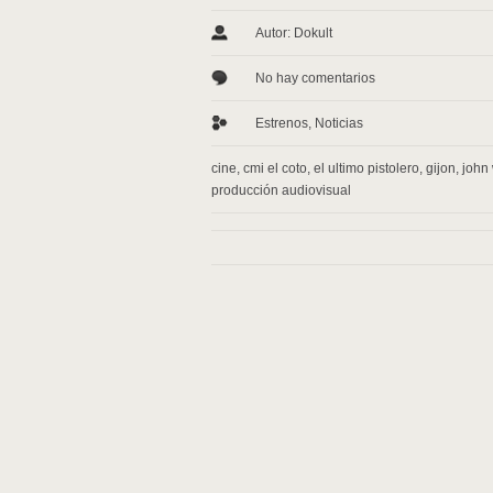
Autor: Dokult
No hay comentarios
Estrenos
,
Noticias
cine
,
cmi el coto
,
el ultimo pistolero
,
gijon
,
john
producción audiovisual