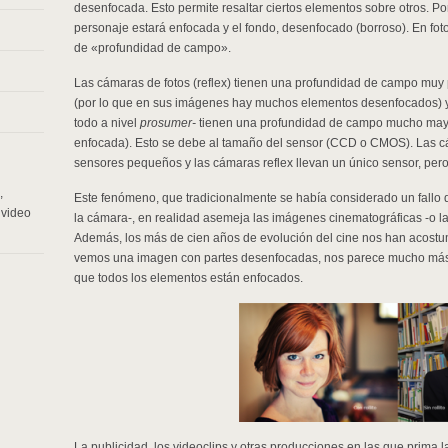
desenfocada. Esto permite resaltar ciertos elementos sobre otros. Po
personaje estará enfocada y el fondo, desenfocado (borroso). En foto
de «profundidad de campo».
Las cámaras de fotos (reflex) tienen una profundidad de campo muy 
(por lo que en sus imágenes hay muchos elementos desenfocados) y
todo a nivel
prosumer-
tienen una profundidad de campo mucho mayor 
enfocada). Esto se debe al tamaño del sensor (CCD o CMOS). Las c
sensores pequeños y las cámaras reflex llevan un único sensor, per
,
Este fenómeno, que tradicionalmente se había considerado un fallo 
,
video
la cámara-, en realidad asemeja las imágenes cinematográficas -o la
Además, los más de cien años de evolución del cine nos han acostum
vemos una imagen con partes desenfocadas, nos parece mucho más 
que todos los elementos están enfocados.
La publicidad, los videoclips y otras producciones en las que prima l