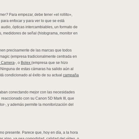
mer?
Para empezar, debe tener «el rollito»,
para enfocar y para ver lo que se está
audio, ópticas intercambiables, un formato de
s, medidores de señal (histograma, monitor en
nen precisamente de las marcas que todos
kmagic (empresa tradicionalmente centrada en
a Camera
-, o
Bolex
(empresa que se hizo
 Ninguna de estas cámaras ha salido aún al
tá condicionado al éxito de su actual
campaña
taban conectando mejor con las necesidades
han reaccionado con su Canon 5D Mark III, que
lor-, y además permite la monitorización del
 no presente. Parece que, hoy en día, a la hora
r algo, ya sea comodidad, calidad del vídeo, o