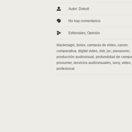
Autor: Dokult
No hay comentarios
Editoriales
,
Opinión
blackmagic
,
bolex
,
camaras de video
,
canon
,
comparativa
,
digital video
,
dslr
,
jvc
,
panasonic
,
producción audiovisual
,
profundidad de campo
prosumer
,
servicios audiovisuales
,
sony
,
video
profesional