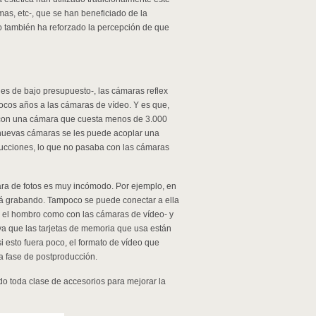
amas, etc-, que se han beneficiado de la
 también ha reforzado la percepción de que
es de bajo presupuesto-, las cámaras reflex
ocos años a las cámaras de vídeo. Y es que,
») con una cámara que cuesta menos de 3.000
nuevas cámaras se les puede acoplar una
ducciones, lo que no pasaba con las cámaras
ara de fotos es muy incómodo. Por ejemplo, en
tá grabando. Tampoco se puede conectar a ella
e el hombro como con las cámaras de vídeo- y
ya que las tarjetas de memoria que usa están
 esto fuera poco, el formato de vídeo que
la fase de postproducción.
do toda clase de accesorios para mejorar la