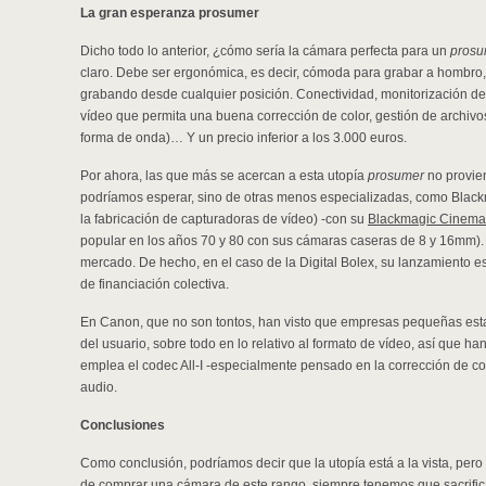
La gran esperanza prosumer
Dicho todo lo anterior, ¿cómo sería la cámara perfecta para un
prosu
claro. Debe ser ergonómica, es decir, cómoda para grabar a hombro, 
grabando desde cualquier posición. Conectividad, monitorización de 
vídeo que permita una buena corrección de color, gestión de archivo
forma de onda)… Y un precio inferior a los 3.000 euros.
Por ahora, las que más se acercan a esta utopía
prosumer
no provie
podríamos esperar, sino de otras menos especializadas, como Blac
la fabricación de capturadoras de vídeo) -con su
Blackmagic Cinem
popular en los años 70 y 80 con sus cámaras caseras de 8 y 16mm).
mercado. De hecho, en el caso de la Digital Bolex, su lanzamiento es
de financiación colectiva.
En Canon, que no son tontos, han visto que empresas pequeñas es
del usuario, sobre todo en lo relativo al formato de vídeo, así que 
emplea el codec All-I -especialmente pensado en la corrección de co
audio.
Conclusiones
Como conclusión, podríamos decir que la utopía está a la vista, pero
de comprar una cámara de este rango, siempre tenemos que sacrifica