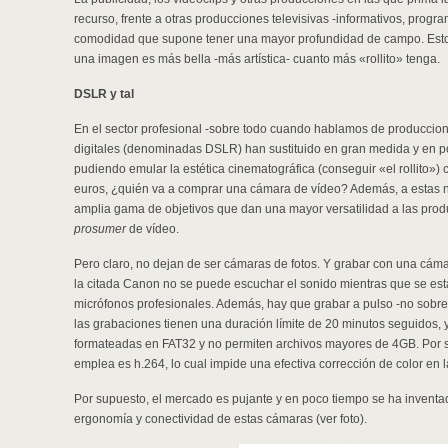
recurso, frente a otras producciones televisivas -informativos, progr
comodidad que supone tener una mayor profundidad de campo. Esto
una imagen es más bella -más artística- cuanto más «rollito» tenga.
DSLR y tal
En el sector profesional -sobre todo cuando hablamos de produccion
digitales (denominadas DSLR) han sustituido en gran medida y en p
pudiendo emular la estética cinematográfica (conseguir «el rollito
euros, ¿quién va a comprar una cámara de vídeo? Además, a estas 
amplia gama de objetivos que dan una mayor versatilidad a las pro
prosumer
de vídeo.
Pero claro, no dejan de ser cámaras de fotos. Y grabar con una cám
la citada Canon no se puede escuchar el sonido mientras que se es
micrófonos profesionales. Además, hay que grabar a pulso -no sobr
las grabaciones tienen una duración límite de 20 minutos seguidos, 
formateadas en FAT32 y no permiten archivos mayores de 4GB. Por si
emplea es h.264, lo cual impide una efectiva corrección de color en 
Por supuesto, el mercado es pujante y en poco tiempo se ha inventa
ergonomía y conectividad de estas cámaras (ver foto).