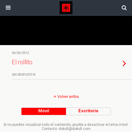
Etiquetas › Sony
06/06/2012
El rollito
SIN RESPUESTA
Volver arriba
Móvil
Escritorio
Si no puedes visualizar todo el contenido, prueba a desactivar el tema móvil.
Contacto: dokult@dokult.com