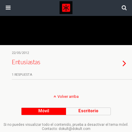
Etiquetas › Salvaje
22/05/2012
Entusiastas
1 RESPUESTA
Volver arriba
Móvil
Escritorio
Si no puedes visualizar todo el contenido, prueba a desactivar el tema móvil.
Contacto: dokult@dokult.com