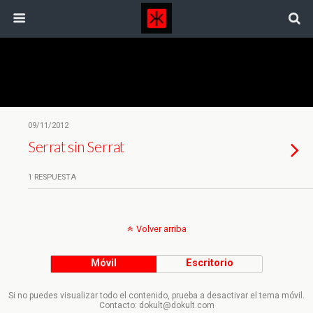
Etiquetas › Serrat
09/11/2012
Serrat sin Serrat
1 RESPUESTA
Volver arriba
Móvil
Escritorio
Si no puedes visualizar todo el contenido, prueba a desactivar el tema móvil.
Contacto: dokult@dokult.com