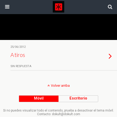
Etiquetas › Sistemas Sociales
25/06/2012
A tiros
SIN RESPUESTA
Volver arriba
Móvil
Escritorio
Si no puedes visualizar todo el contenido, prueba a desactivar el tema móvil.
Contacto: dokult@dokult.com