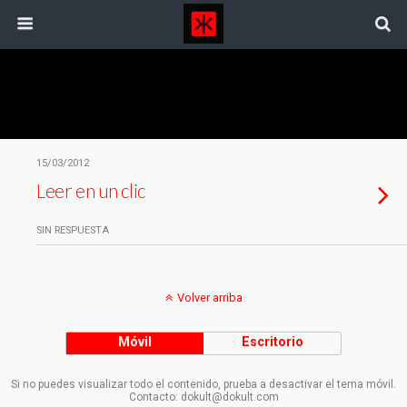
Etiquetas › Universidad De Oviedo
15/03/2012
Leer en un clic
SIN RESPUESTA
Volver arriba
Móvil
Escritorio
Si no puedes visualizar todo el contenido, prueba a desactivar el tema móvil.
Contacto: dokult@dokult.com