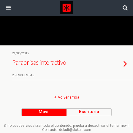
Etiquetas › Ventanillas
21/05/2012
Parabrisas interactivo
2 RESPUESTAS
Volver arriba
Móvil
Escritorio
Si no puedes visualizar todo el contenido, prueba a desactivar el tema móvil.
Contacto: dokult@dokult.com