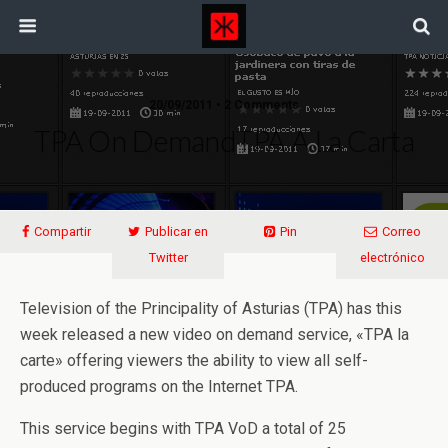
20/09/2011 • 2 Comments
TPA On Demand
TPA A La Carta
Compartir
Publicar en
Pin
Correo
Twitter
electrónico
Television of the Principality of Asturias (TPA) has this
week released a new video on demand service, «TPA la
carte» offering viewers the ability to view all self-
produced programs on the Internet TPA.
This service begins with TPA VoD a total of 25