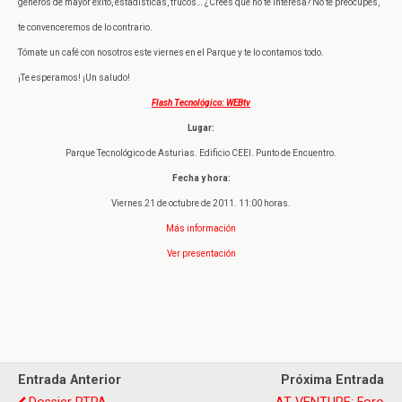
géneros de mayor éxito, estadísticas, trucos…
¿Crees que no te interesa? No te preocupes,
te convenceremos de lo contrario.
Tómate un café con nosotros este viernes en el Parque y te lo contamos todo.
¡Te esperamos! ¡Un saludo!
Flash Tecnológico: WEBtv
Lugar:
Parque Tecnológico de Asturias. Edificio CEEI. Punto de Encuentro.
Fecha y hora:
Viernes 21 de octubre de 2011. 11:00 horas.
Más información
Ver presentación
Entrada Anterior
Próxima Entrada