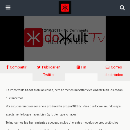
12/10/2011 • No Comments
Flash WEBtv
Compartir
Publicar en
Pin
Correo
Twitter
electrónico
Es importante
hacer bien
las cosas, pero no menos importante es
contar bien
las cosas
que hacemos.
Por eso, queremos enseñarte a
producir tu propia WEBtv
. Para que todo el mundo sepa
exactamente lo que haces bien (¡y lo bien que lo haces!).
Te indicamos las herramientas adecuadas, los diferentes modelos de producción, los