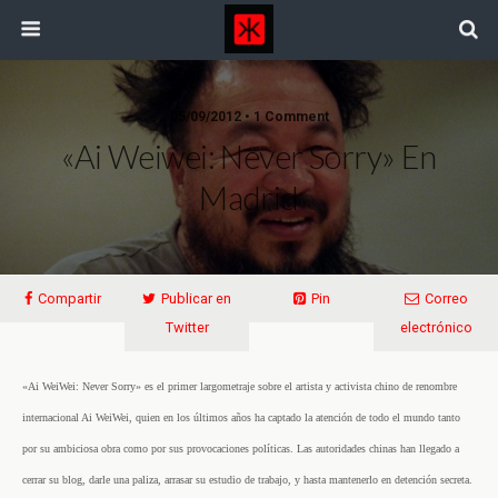
05/09/2012 • 1 Comment
«Ai Weiwei: Never Sorry» En
Madrid
Compartir
Publicar en
Pin
Correo
Twitter
electrónico
«Ai WeiWei: Never Sorry» es el primer largometraje sobre el artista y activista chino de renombre
internacional Ai WeiWei, quien en los últimos años ha captado la atención de todo el mundo tanto
por su ambiciosa obra como por sus provocaciones políticas. Las autoridades chinas han llegado a
cerrar su blog, darle una paliza, arrasar su estudio de trabajo, y hasta mantenerlo en detención secreta.