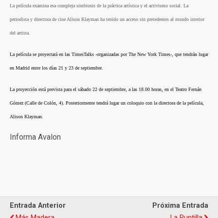
La película examina esa compleja simbiosis de la práctica artística y el activismo social. La
periodista y directora de cine Alison Klayman ha tenido un acceso sin precedentes al mundo interior
del artista.
La película se proyectará en las TimesTalks -organizadas por The New York Times-, que tendrán lugar
en Madrid entre los días 21 y 23 de septiembre.
La proyección está prevista para el sábado 22 de septiembre, a las 18.00 horas, en el Teatro Fernán
Gómez (Calle de Colón, 4).
Posteriormente tendrá lugar un coloquio con la directora de la película,
Alison Klayman.
Informa Avalon
Entrada Anterior
Próxima Entrada
Más Madera
La Puntilla