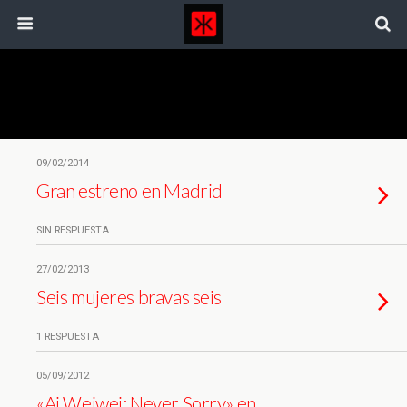
Etiquetas › Estreno
09/02/2014
Gran estreno en Madrid
SIN RESPUESTA
27/02/2013
Seis mujeres bravas seis
1 RESPUESTA
05/09/2012
«Ai Weiwei: Never Sorry» en