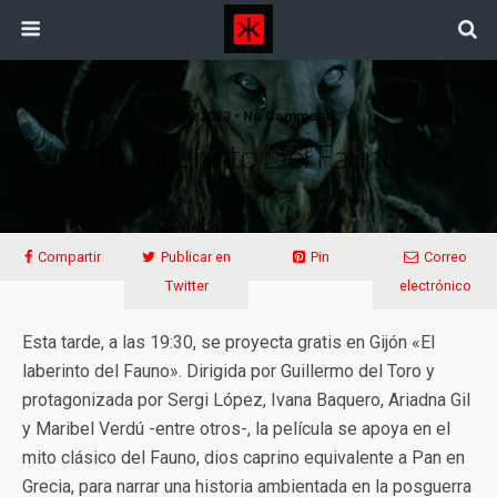
08/08/2013 • No Comments
El Laberinto Del Fauno
Compartir
Publicar en
Pin
Correo
Twitter
electrónico
Esta tarde, a las 19:30, se proyecta gratis en Gijón «El
laberinto del Fauno». Dirigida por Guillermo del Toro y
protagonizada por Sergi López, Ivana Baquero, Ariadna Gil
y Maribel Verdú -entre otros-, la película se apoya en el
mito clásico del Fauno, dios caprino equivalente a Pan en
Grecia, para narrar una historia ambientada en la posguerra